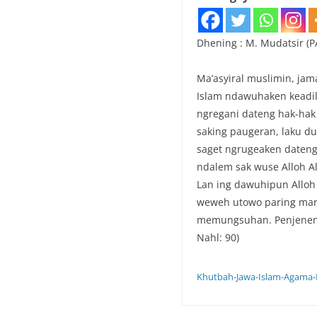
Dhening : M. Mudatsir (PA
Ma’asyiral muslimin, jam
Islam ndawuhaken keadil
ngregani dateng hak-hak
saking paugeran, laku du
saget ngrugeaken dateng
ndalem sak wuse Alloh All
Lan ing dawuhipun Alloh 
weweh utowo paring marin
memungsuhan. Penjenenga
Nahl: 90)
Khutbah-Jawa-Islam-Agama