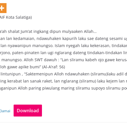
IF Kota Salatiga)
a’ah shalat Jum’at ingkang dipun mulyaaken Allah…
an lan kedamaian, ndawuhaken kapurih laku sae dateng sesami ug
 lan nyawanipun manungso. Islam nyegah laku kekerasan, tindakan
rjono, paten-pinaten lan ugi nglarang dateng tindakan-tindakan l
 manungso. Alloh SWT dawuh : “Lan sliramu kabeh ojo gawe kerus
oh gawe apike bumi” (Al-A’raf: 56)
lintunipun , “Saktemenipun Alloh ndawuhaken (sliramu)laku adil d
g kerabat lan sanak raket, lan nglarang (sliramu) laku kejem lan 
nipun Alloh paring piwulang maring sliramu supoyo sliramu podo
Download
-Damai