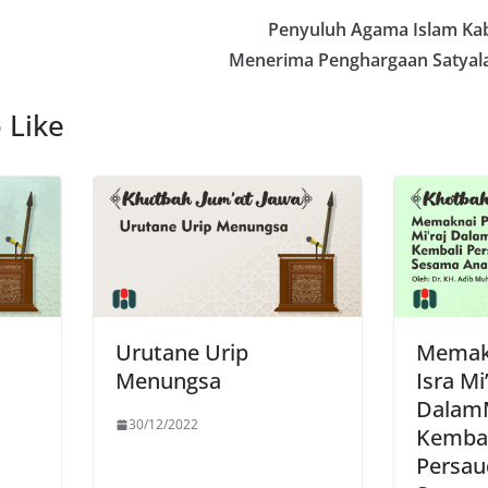
Penyuluh Agama Islam K
Menerima Penghargaan Satyala
 Like
Urutane Urip
Memakn
Menungsa
Isra Mi
Dalam
30/12/2022
Kembal
Persau