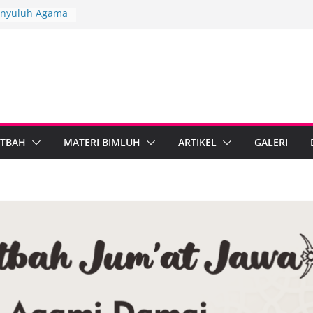
Penyuluh Agama
kuat Dakwah
ah Penyuluh
ten Brebes
ndiri
PARI Wonosobo
nyuluh melalui
mplementasi
TBAH
MATERI BIMLUH
ARTIKEL
GALERI
rdampak,
bumen Perkuat
masi Digital
ama Islam dan
al Standarkan