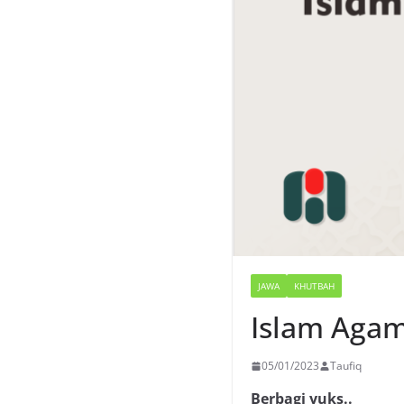
JAWA
KHUTBAH
Islam Aga
05/01/2023
Taufiq
Berbagi yuks..