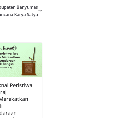
abupaten Banyumas
ncana Karya Satya
ai Peristiwa
’raj
Merekatkan
i
daraan