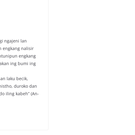
i ngajeni lan
 engkang nalisir
intunipun engkang
akan ing bumi ing
an laku becik,
nistho, duroko dan
 iling kabeh” (An-