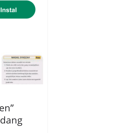
ben”
idang