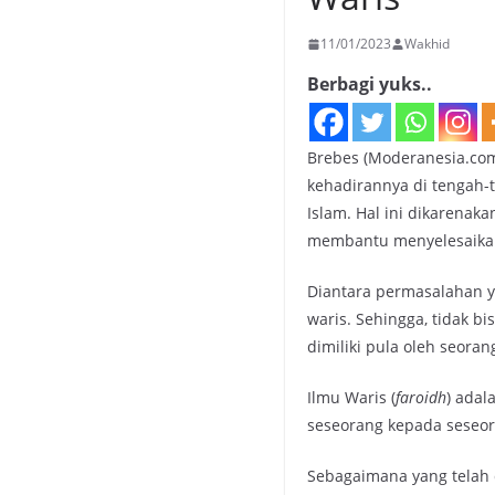
11/01/2023
Wakhid
Berbagi yuks..
Brebes (Moderanesia.com)
kehadirannya di tengah-
Islam. Hal ini dikarenak
membantu menyelesaikan
Diantara permasalahan y
waris. Sehingga, tidak b
dimiliki pula oleh seora
Ilmu Waris (
faroidh
) adal
seseorang kepada seseora
Sebagaimana yang telah 