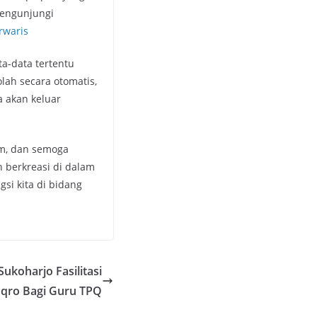
mengunjungi
rwaris
a-data tertentu
olah secara otomatis,
a akan keluar
am, dan semoga
h berkreasi di dalam
i kita di bidang
ukoharjo Fasilitasi
qro Bagi Guru TPQ