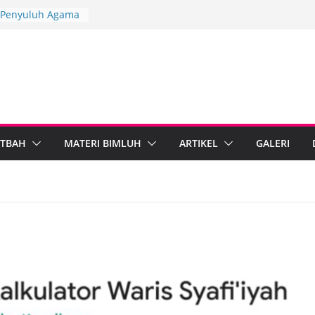
, Penyuluh Agama
erkuat Dakwah
gi
gkah Penyuluh
upaten Brebes
 Mandiri
 IPARI Wonosobo
 Penyuluh melalui
 Implementasi
TBAH
MATERI BIMLUH
ARTIKEL
GALERI
Berdampak,
Kebumen Perkuat
formasi Digital
 Agama Islam dan
egal Standarkan
ib