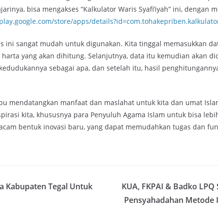
rinya, bisa mengakses “Kalkulator Waris Syafi’iyah” ini, dengan 
/play.google.com/store/apps/details?id=com.tohakepriben.kalkulato
is ini sangat mudah untuk digunakan. Kita tinggal memasukkan dat
n harta yang akan dihitung. Selanjutnya, data itu kemudian akan di
kedudukannya sebagai apa, dan setelah itu, hasil penghitunganny
pu mendatangkan manfaat dan maslahat untuk kita dan umat Isl
spirasi kita, khususnya para Penyuluh Agama Islam untuk bisa lebi
cam bentuk inovasi baru, yang dapat memudahkan tugas dan fungs
a Kabupaten Tegal Untuk
KUA, FKPAI & Badko LPQ S
Pensyahadahan Metode I