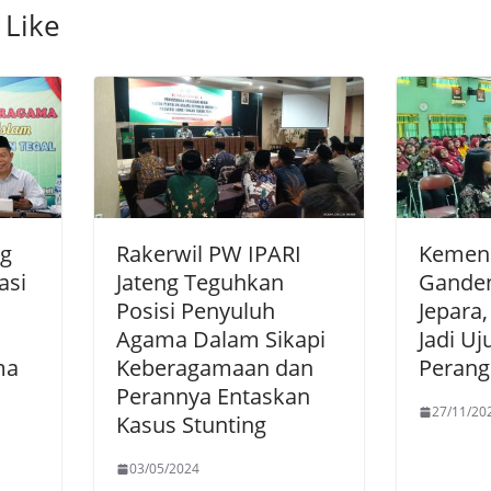
 Like
ag
Rakerwil PW IPARI
Kemena
asi
Jateng Teguhkan
Ganden
Posisi Penyuluh
Jepara
Agama Dalam Sikapi
Jadi U
ma
Keberagamaan dan
Perangi
Perannya Entaskan
27/11/20
Kasus Stunting
03/05/2024