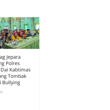
g Jepara
g Polres
, Dai Kabtimas
jung Tombak
 Bullying
25