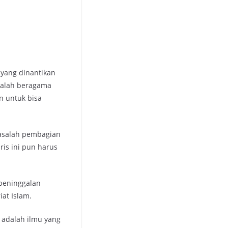
 yang dinantikan
dalah beragama
n untuk bisa
masalah pembagian
ris ini pun harus
 peninggalan
at Islam.
) adalah ilmu yang