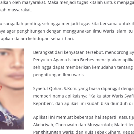
galkan oleh masyarakat. Maka menjadi tugas kitalah untuk menjagan
ngah masyarakat.
tu sangatlah penting, sehingga menjadi tugas kita bersama untuk i
nya agar penghitungan dengan menggunakan Ilmu Waris Islam it
erapkan dalam kehidupan sehari-hari.
Berangkat dari kenyataan tersebut, mendorong S
Penyuluh Agama Islam Brebes menciptakan aplikasi
sehingga dapat memberikan kemudahan tentang
penghitungan Ilmu waris.
Syaeful Qohar, S.Kom, yang biasa dipanggil deng
memberi nama aplikaisnya “Kalkulator Waris Syafi
Kepriben”, dan aplikasi ini sudah bisa diunduh di
Aplikasi ini memuat beberapa hal seperti: Kasus 
Akdariyah, Ghorowain dan Musyarokah; Materi l
Penghitungan waris; dan Kuis Tebak Siham. Kepa