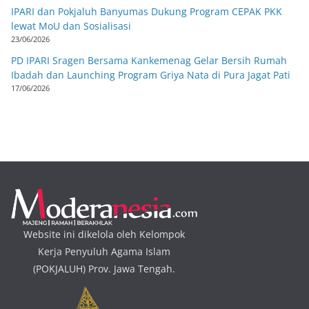
IPARI dan Pokjaluh Banyumas Dukung Program CEPAK PKK
lewat MoU dan Sosialisasi
23/06/2026
PD IPARI Sragen Bersama Kankemenag Gelar Bersih Rumah
Ibadah dan Launching Program Griya Nata di Pura Jagat Pati
17/06/2026
Website ini dikelola oleh Kelompok
Kerja Penyuluh Agama Islam
(POKJALUH) Prov. Jawa Tengah.