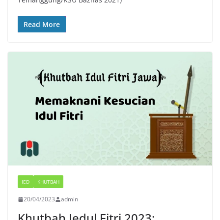
Read More
IED
KHUTBAH
20/04/2023
admin
Khutbah Iedul Fitri 2023: