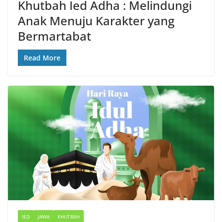
Khutbah Ied Adha : Melindungi
Anak Menuju Karakter yang
Bermartabat
Read More
IED
JAWA
KHUTBAH