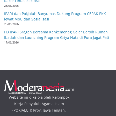
Rakor Lintas Sektoral
23/06/2026
IPARI dan Pokjaluh Banyumas Dukung Program CEPAK PKK
lewat MoU dan Sosialisasi
23/06/2026
PD IPARI Sragen Bersama Kankemenag Gelar Bersih Rumah
Ibadah dan Launching Program Griya Nata di Pura Jagat Pati
17/06/2026
Website ini dikelola oleh Kelompok
Kerja Penyuluh Agama Islam
(POKJALUH) Prov. Jawa Tengah.