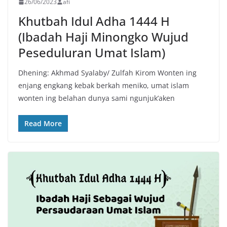
26/06/2023
afi
Khutbah Idul Adha 1444 H
(Ibadah Haji Minongko Wujud
Peseduluran Umat Islam)
Dhening: Akhmad Syalaby/ Zulfah Kirom Wonten ing
enjang engkang kebak berkah meniko, umat islam
wonten ing belahan dunya sami ngunjuk’aken
Read More