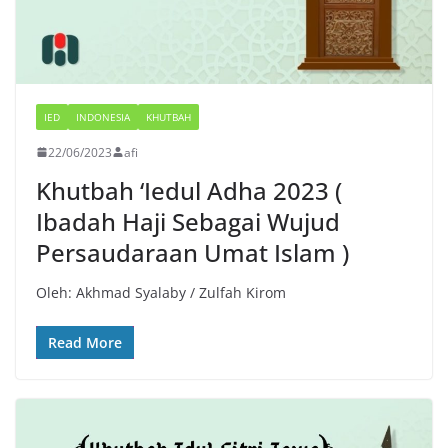
IED
INDONESIA
KHUTBAH
22/06/2023
afi
Khutbah ‘Iedul Adha 2023 (
Ibadah Haji Sebagai Wujud
Persaudaraan Umat Islam )
Oleh: Akhmad Syalaby / Zulfah Kirom
Read More