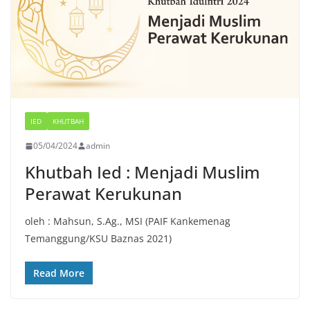
IED
KHUTBAH
05/04/2024
admin
Khutbah Ied : Menjadi Muslim
Perawat Kerukunan
oleh : Mahsun, S.Ag., MSI (PAIF Kankemenag
Temanggung/KSU Baznas 2021)
Read More