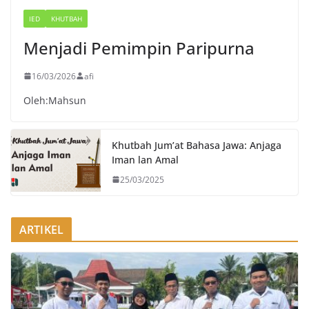
IED
KHUTBAH
Menjadi Pemimpin Paripurna
16/03/2026
afi
Oleh:Mahsun
Khutbah Jum’at Bahasa Jawa: Anjaga
Iman lan Amal
25/03/2025
ARTIKEL