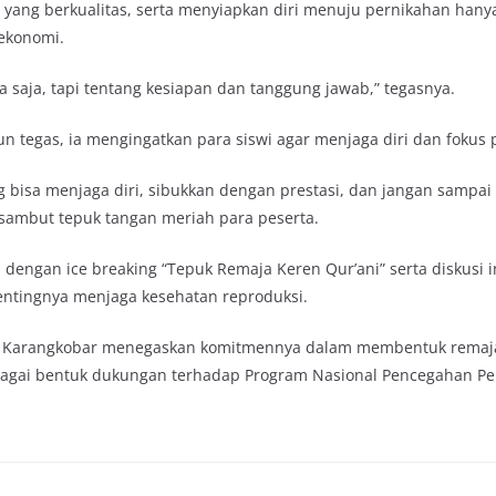
 yang berkualitas, serta menyiapkan diri menuju pernikahan hanya 
 ekonomi.
a saja, tapi tentang kesiapan dan tanggung jawab,” tegasnya.
 tegas, ia mengingatkan para siswi agar menjaga diri dan fokus p
ang bisa menjaga diri, sibukkan dengan prestasi, dan jangan sam
isambut tepuk tangan meriah para peserta.
dengan ice breaking “Tepuk Remaja Keren Qur’ani” serta diskusi in
ntingnya menjaga kesehatan reproduksi.
KUA Karangkobar menegaskan komitmennya dalam membentuk remaja
bagai bentuk dukungan terhadap Program Nasional Pencegahan P