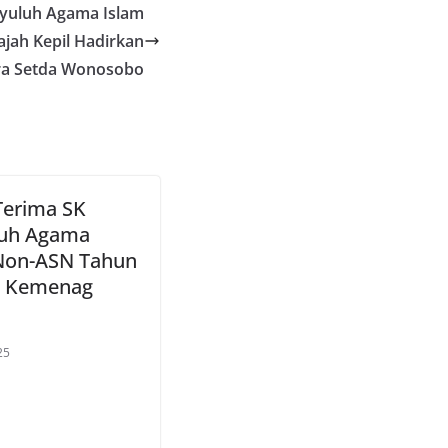
yuluh Agama Islam
ah Kepil Hadirkan
ra Setda Wonosobo
Terima SK
luh Agama
Non-ASN Tahun
i Kemenag
25