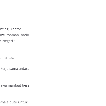
nting, Kantor
uwi Rohmah, hadir
A Negeri 1
antusias.
 kerja sama antara
mbawa manfaat besar
emaja putri untuk