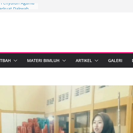
3, Penyuluh Agama
erkuat Dakwah
gi
gkah Penyuluh
upaten Brebes
 Mandiri
 IPARI Wonosobo
 Penyuluh melalui
n Implementasi
TBAH
MATERI BIMLUH
ARTIKEL
GALERI
 Berdampak,
Kebumen Perkuat
formasi Digital
 Agama Islam dan
egal Standarkan
ib