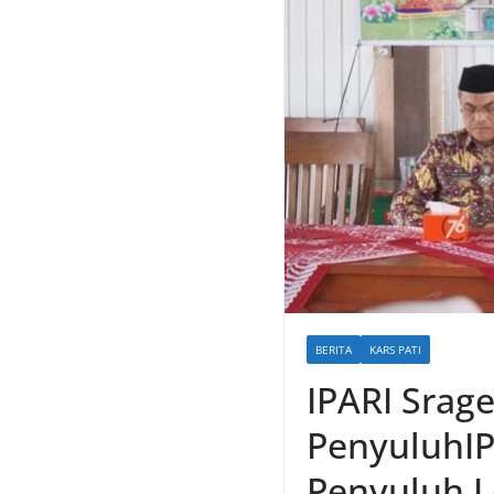
BERITA
KARS PATI
IPARI Srag
PenyuluhIP
Penyuluh 