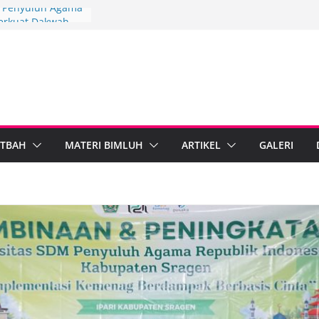
3, Penyuluh Agama
erkuat Dakwah
gi
gkah Penyuluh
upaten Brebes
 Mandiri
 IPARI Wonosobo
 Penyuluh melalui
n Implementasi
TBAH
MATERI BIMLUH
ARTIKEL
GALERI
 Berdampak,
Kebumen Perkuat
formasi Digital
 Agama Islam dan
egal Standarkan
ib