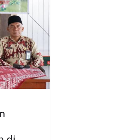
an
 di