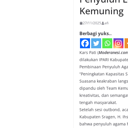
Kemuning
27/11/2025
afi
Berbagi yuks..
Kars Pati (
Moderanesi.co
dilakukan IPARI Kabupat
Pembinaan Penyuluh Aga
“Peningkatan Kapasitas
Suasana keakraban langs
dipandu oleh Team Kemu
kreativitas, dan semanga
tengah masyarakat.
Setelah sesi outbond, a
Kabupaten Sragen, H. I
bahwa penyuluh agama h