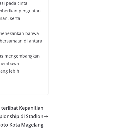
i pada cinta.
emberikan penguatan
nan, serta
a menekankan bahwa
ebersamaan di antara
terus mengembangkan
g membawa
ang lebih
terlibat Kepanitian
ionship di Stadion
oto Kota Magelang