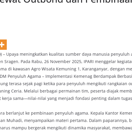
m
) – Upaya meningkatkan kualitas sumber daya manusia penyuluh 
en Sragen. Pada Rabu, 26 November 2025, IPARI menggelar kegiat
ma di kawasan Agro Wisata Kemuning 1, Karanganyar, dengan m
 SDM Penyuluh Agama – Implementasi Kemenag Berdampak Berbasis
ung terasa sejak pagi ketika para penyuluh mengikuti rangkaian 
ning Ceria. Melalui berbagai permainan tim, peserta diajak me
t kerja sama—nilai-nilai yang menjadi fondasi penting dalam tuga
cara berlanjut ke pembinaan penyuluh agama. Kepala Kantor Kem
hsan Muhadi, menyampaikan materi pertama. Dalam paparannya, 
arus mampu bergerak mengikuti dinamika masyarakat, membawa