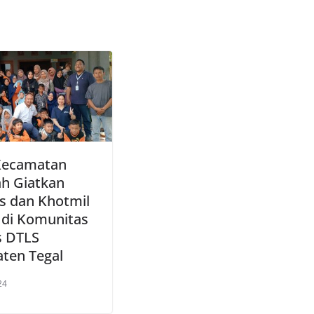
Kecamatan
h Giatkan
s dan Khotmil
 di Komunitas
s DTLS
ten Tegal
24