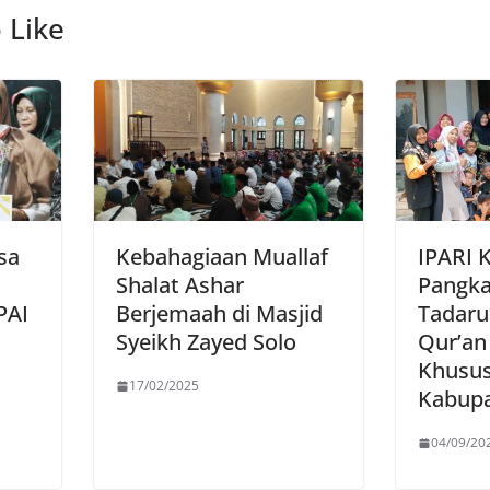
 Like
sa
Kebahagiaan Muallaf
IPARI 
Shalat Ashar
Pangka
PAI
Berjemaah di Masjid
Tadaru
Syeikh Zayed Solo
Qur’an
Khusu
17/02/2025
Kabupa
04/09/20