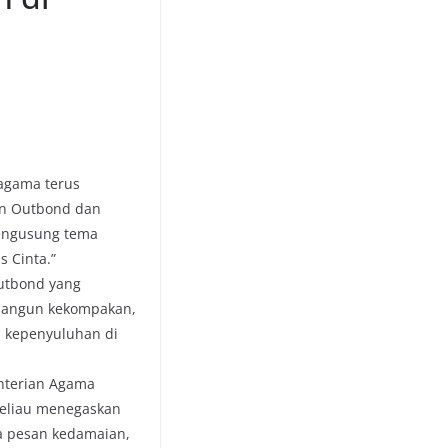
agama terus
an Outbond dan
engusung tema
 Cinta.”
outbond yang
mbangun kekompakan,
s kepenyuluhan di
enterian Agama
beliau menegaskan
 pesan kedamaian,