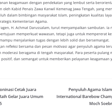
nan keagamaan dengan pendekatan yang lembut serta berorientas
an oleh Kabid Penais Zawa Kanwil Kemenag Jawa Tengah, yang m
uluh dalam bimbingan masyarakat Islam, peningkatan kualitas laya
rategis Kementerian Agama.
Sragen, H. Achmat Darussalam, turut menyampaikan sambutan. I
a bertujuan memperkuat wawasan, tetapi juga untuk mempererat k
 mampu menjalankan tugas dengan lebih solid dan bersemangat.
ngan refleksi bersama dan pesan motivasi agar penyuluh agama 
dan moderasi beragama di tengah masyarakat. Para peserta pulan
 positif, dan semangat untuk memberikan pelayanan keagamaan y
ninasi Cetak Juara
Penyuluh Agama Islam 
Raih Gelar Juara Umum
International Barebow Champ
5
Moch Soebr