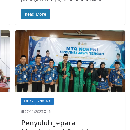
Read More
BERITA
KARS PATI
27/11/2025
afi
Penyuluh Jepara