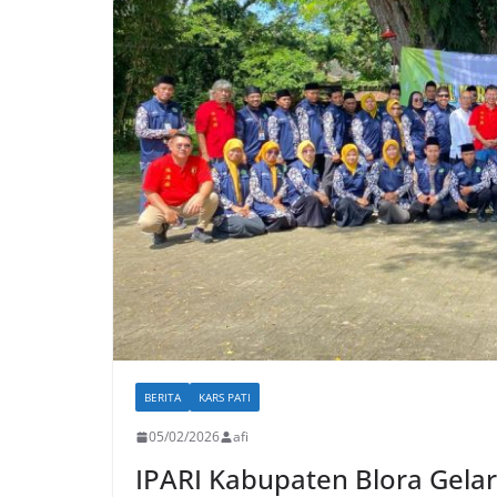
BERITA
KARS PATI
05/02/2026
afi
IPARI Kabupaten Blora Gela