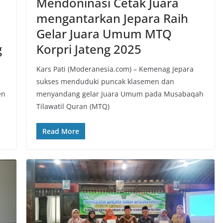
I
Mendoninasi Cetak Juara
mengantarkan Jepara Raih
Gelar Juara Umum MTQ
g
Korpri Jateng 2025
Kars Pati (Moderanesia.com) – Kemenag Jepara
sukses menduduki puncak klasemen dan
en
menyandang gelar Juara Umum pada Musabaqah
Tilawatil Quran (MTQ)
Read More