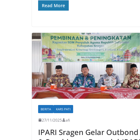
Read More
BERITA
KARS PATI
27/11/2025
afi
IPARI Sragen Gelar Outbond