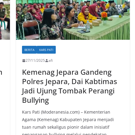
BERITA
KARS PATI
27/11/2025
afi
n
Kemenag Jepara Gandeng
Polres Jepara, Dai Kabtimas
Jadi Ujung Tombak Perangi
Bullying
Kars Pati (Moderanesia.com) – Kementerian
Agama (Kemenag) Kabupaten Jepara menjadi
tuan rumah sekaligus pionir dalam inisiatif
penanganan bullying melalui pendekatan