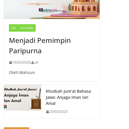
IED
KHUTBAH
Menjadi Pemimpin
Paripurna
16/03/2026
afi
Oleh:Mahsun
Khutbah Jum’at Bahasa
Jawa: Anjaga Iman lan
Amal
25/03/2025