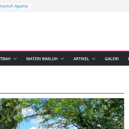
Penyuluh Agama
kuat Dakwah
ah Penyuluh
ten Brebes
ndiri
PARI Wonosobo
nyuluh melalui
mplementasi
TBAH
MATERI BIMLUH
ARTIKEL
GALERI
rdampak,
bumen Perkuat
masi Digital
ama Islam dan
al Standarkan