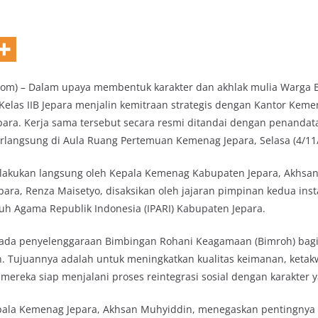
.com) – Dalam upaya membentuk karakter dan akhlak mulia Warga
Kelas IIB Jepara menjalin kemitraan strategis dengan Kantor Kem
ara. Kerja sama tersebut secara resmi ditandai dengan penandat
erlangsung di Aula Ruang Pertemuan Kemenag Jepara, Selasa (4/11
lakukan langsung oleh Kepala Kemenag Kabupaten Jepara, Akhsa
epara, Renza Maisetyo, disaksikan oleh jajaran pimpinan kedua inst
uh Agama Republik Indonesia (IPARI) Kabupaten Jepara.
 pada penyelenggaraan Bimbingan Rohani Keagamaan (Bimroh) bag
 Tujuannya adalah untuk meningkatkan kualitas keimanan, ketak
mereka siap menjalani proses reintegrasi sosial dengan karakter y
ala Kemenag Jepara, Akhsan Muhyiddin, menegaskan pentingnya 