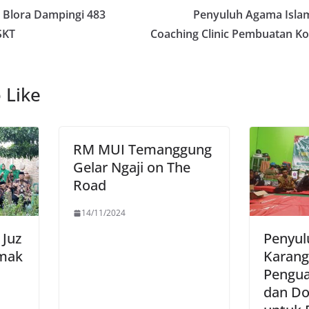
 Blora Dampingi 483
Penyuluh Agama Islam
SKT
Coaching Clinic Pembuatan Ko
 Like
RM MUI Temanggung
Gelar Ngaji on The
Road
14/11/2024
 Juz
Penyul
emak
Karang
Pengua
dan D