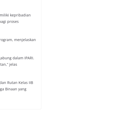
iliki kepribadian
bagi proses
program, menjelaskan
gabung dalam IPARI.
an,” jelas
dan Rutan Kelas IIB
ga Binaan yang