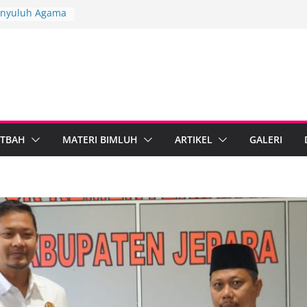
Penyuluh Agama
kuat Dakwah
ah Penyuluh
ten Brebes
ndiri
PARI Wonosobo
nyuluh melalui
mplementasi
TBAH
MATERI BIMLUH
ARTIKEL
GALERI
rdampak,
bumen Perkuat
masi Digital
ama Islam dan
al Standarkan