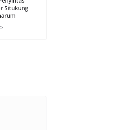
Penyintas
r Situkung
narum
25