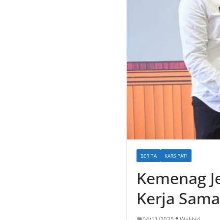
BERITA
KARS PATI
Kemenag Je
Kerja Sama
04/11/2025
Wakhid