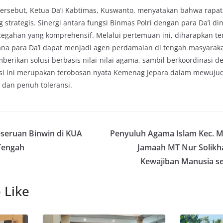
ersebut, Ketua Da’i Kabtimas, Kuswanto, menyatakan bahwa rapat 
g strategis. Sinergi antara fungsi Binmas Polri dengan para Da’i din
egahan yang komprehensif. Melalui pertemuan ini, diharapkan ter
ana para Da’i dapat menjadi agen perdamaian di tengah masyara
berikan solusi berbasis nilai-nilai agama, sambil berkoordinasi 
rasi ini merupakan terobosan nyata Kemenag Jepara dalam mewuju
, dan penuh toleransi.
eseruan Binwin di KUA
Penyuluh Agama Islam Kec. M
Tengah
Jamaah MT Nur Solikh
Kewajiban Manusia s
 Like