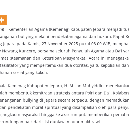
om
) – Kementerian Agama (Kemenag) Kabupaten Jepara menjadi tu
penanganan bullying melalui pendekatan agama dan hukum. Rapat K
ag Jepara pada Kamis, 27 November 2025 pukul 08.00 WIB, mengha
py Nawang Kuncoro, bersama seluruh Penyuluh Agama atau Da’i y
timas (Keamanan dan Ketertiban Masyarakat). Acara ini menegaska
asilitator yang mempertemukan dua otoritas, yaitu kepolisian da
anan sosial yang kokoh.
ala Kemenag Kabupaten Jepara, H. Ahsan Muhyiddin, menekanka
alah membentuk kemitraan strategis antara Polri dan Da’i. Kolabora
enanganan bullying di Jepara secara terpadu, dengan memaduk
 dan pendekatan moral-spiritual yang disampaikan oleh para pen
enjangkau masyarakat hingga ke akar rumput, memberikan pemah
rundungan baik dari sisi duniawi maupun ukhrawi.