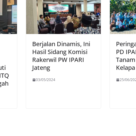
Berjalan Dinamis, Ini
Peringa
Hasil Sidang Komisi
PD IP
Rakerwil PW IPARI
Tanam 
ti
Jateng
Kelapa
MTQ
03/05/2024
25/06/20
gah