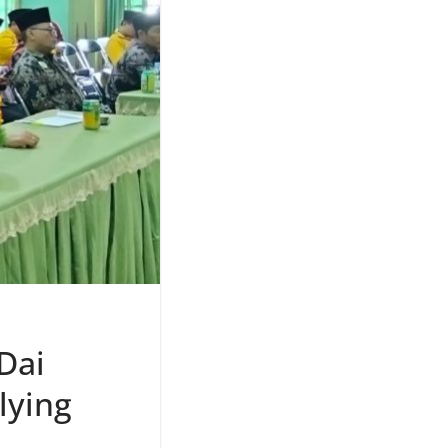
Dai
lying