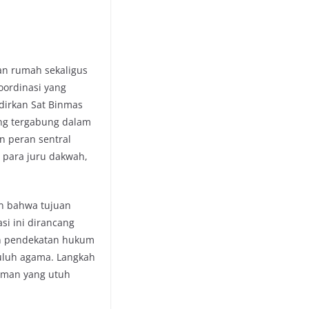
an rumah sekaligus
oordinasi yang
dirkan Sat Binmas
ang tergabung dalam
n peran sentral
n para juru dakwah,
n bahwa tujuan
si ini dirancang
an pendekatan hukum
yuluh agama. Langkah
aman yang utuh