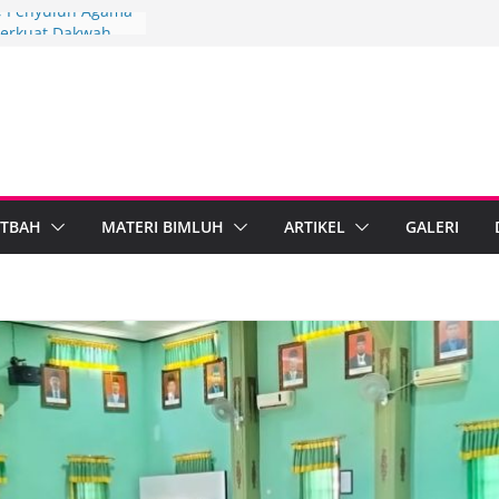
3, Penyuluh Agama
erkuat Dakwah
gi
ngkah Penyuluh
upaten Brebes
n Mandiri
D IPARI Wonosobo
 Penyuluh melalui
n Implementasi
TBAH
MATERI BIMLUH
ARTIKEL
GALERI
 Berdampak,
 Kebumen Perkuat
formasi Digital
 Agama Islam dan
Tegal Standarkan
tib