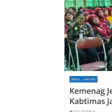
BERITA
KARS PATI
Kemenag Je
Kabtimas J
27/11/2025
afi