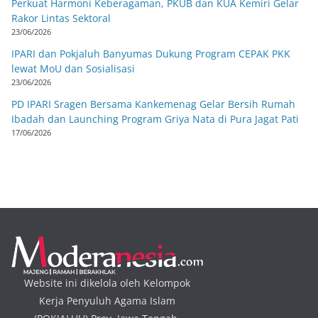
Perkuat Harmoni Keberagaman, PKUB dan KUA Kemiri Gelar
Rakor Lintas Sektoral
23/06/2026
IPARI dan Pokjaluh Banyumas Dukung Program CEPAK PKK
lewat MoU dan Sosialisasi
23/06/2026
PD IPARI Sragen Bersama Kankemenag Gelar Bersih Rumah
Ibadah dan Launching Program Griya Nata di Pura Jagat Pati
17/06/2026
Website ini dikelola oleh Kelompok
Kerja Penyuluh Agama Islam