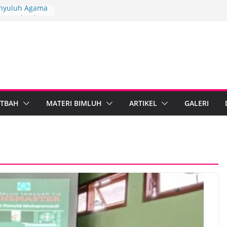
Penyuluh Agama
uat Dakwah
ah Penyuluh
ten Brebes
ndiri
ARI Wonosobo
nyuluh melalui
mplementasi
TBAH
MATERI BIMLUH
ARTIKEL
GALERI
rdampak,
bumen Perkuat
masi Digital
ama Islam dan
l Standarkan