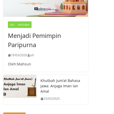
IED
KHUTBAH
Menjadi Pemimpin
Paripurna
16/03/2026
afi
Oleh:Mahsun
Khutbah Jum’at Bahasa
Jawa: Anjaga Iman lan
Amal
25/03/2025