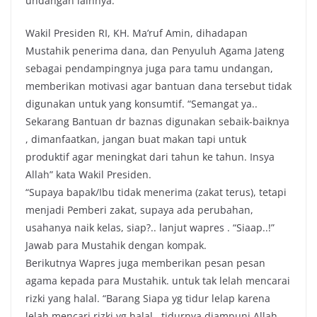
undangan lainnya.
Wakil Presiden RI, KH. Ma’ruf Amin, dihadapan
Mustahik penerima dana, dan Penyuluh Agama Jateng
sebagai pendampingnya juga para tamu undangan,
memberikan motivasi agar bantuan dana tersebut tidak
digunakan untuk yang konsumtif. “Semangat ya..
Sekarang Bantuan dr baznas digunakan sebaik-baiknya
, dimanfaatkan, jangan buat makan tapi untuk
produktif agar meningkat dari tahun ke tahun. Insya
Allah” kata Wakil Presiden.
“Supaya bapak/Ibu tidak menerima (zakat terus), tetapi
menjadi Pemberi zakat, supaya ada perubahan,
usahanya naik kelas, siap?.. lanjut wapres . “Siaap..!”
Jawab para Mustahik dengan kompak.
Berikutnya Wapres juga memberikan pesan pesan
agama kepada para Mustahik. untuk tak lelah mencarai
rizki yang halal. “Barang Siapa yg tidur lelap karena
lelah mencari rizki yg halal , tidurnya diampuni Allah