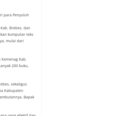
ri para Penyuluh
 Kab. Brebes, dan
tkan kumpulan teks
ya, mulai dari
ra Kemenag Kab.
banyak 200 buku,
ebes, sekaligus
ama Kabupaten
sambutannya, Bapak
ana yang efektif dan