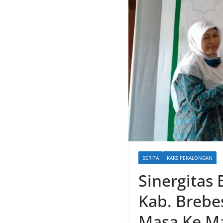
BERITA
KARS PEKALONGAN
Sinergitas
Kab. Brebe
Masa Ke M