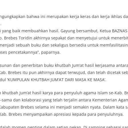
ngungkapkan bahwa ini merupakan kerja keras dan kerja ikhlas da
.
si yang baik membuahkan hasil. Gayung bersambut, Ketua BAZNAS
. Brebes Toridin akhirnya sepakat dan menyetujui untuk menerbi
menjadi sebuah buku dan sekaligus bersedia untuk memfasilitasin
oses pencetakannya”, paparnya.
sunan dan penerbitan buku khutbah Jum’at hasil kerjasama anta
b. Brebes itu pun akhirnya dapat terwujud, dan telah dicetak se
udul ‘KUMPULAN KHUTBAH JUM’AT DARI MASA KE MASA’.
khutbah Jum’at hasil karya para penyuluh agama Islam se-Kab. Br
sama dan kolaborasi yang telah terjalin antara Kementerian Ag
abupaten Brebes selama ini menjadi semakin nyata. Dalam kata 
Kab. Brebes menyampaikan apresiasi kepada para penyuluhnya.
dalah momen penting dalam setiap pekan. Di samping sebagai sar