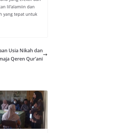
n lil’alamiin dan
h yang tepat untuk
an Usia Nikah dan
aja Qeren Qur’ani