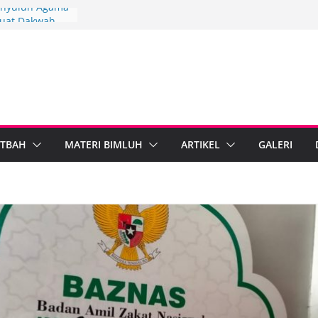
Penyuluh Agama
kuat Dakwah
ah Penyuluh
ten Brebes
ndiri
PARI Wonosobo
nyuluh melalui
mplementasi
TBAH
MATERI BIMLUH
ARTIKEL
GALERI
rdampak,
bumen Perkuat
masi Digital
ama Islam dan
al Standarkan