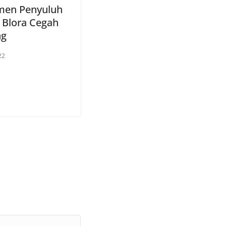
men Penyuluh
Blora Cegah
ng
22