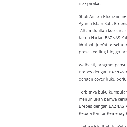
masyarakat.
Shofi Amran Khairani me
Agama Islam Kab. Brebes
“Alhamdulillah koordina
Ketua Harian BAZNAS Kab
khutbah Jum’at tersebut 
proses editing hingga pr
Walhasil, program penyu
Brebes dengan BAZNAS Ka
dengan cover buku berj
Terbitnya buku kumpulan 
menunjukan bahwa kerja-
Brebes dengan BAZNAS K
Kepala Kantor Kemenag 
“Bahwa Khutbah Jum’at a