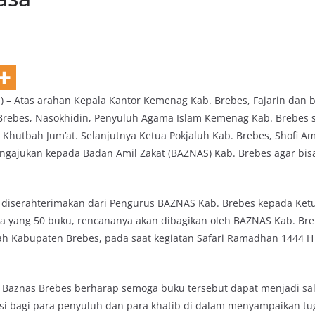
 – Atas arahan Kepala Kantor Kemenag Kab. Brebes, Fajarin dan 
Brebes, Nasokhidin, Penyuluh Agama Islam Kemenag Kab. Brebes
hutbah Jum’at. Selanjutnya Ketua Pokjaluh Kab. Brebes, Shofi A
gajukan kepada Badan Amil Zakat (BAZNAS) Kab. Brebes agar bisa 
 diserahterimakan dari Pengurus BAZNAS Kab. Brebes kepada Ketu
a yang 50 buku, rencananya akan dibagikan oleh BAZNAS Kab. Bre
ah Kabupaten Brebes, pada saat kegiatan Safari Ramadhan 1444 H 
a Baznas Brebes berharap semoga buku tersebut dapat menjadi sa
i bagi para penyuluh dan para khatib di dalam menyampaikan tu