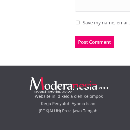
Save my name, email, 
Website ini dikelola oleh Kelompok
Kerja Penyuluh Agama Islam
(POKJALUH) Prov. Jawa Tengah.