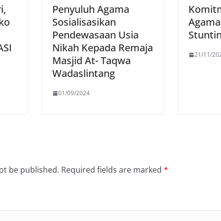
i,
Penyuluh Agama
Komit
ko
Sosialisasikan
Agama 
Pendewasaan Usia
Stunti
ASI
Nikah Kepada Remaja
21/11/20
Masjid At- Taqwa
Wadaslintang
01/09/2024
ot be published.
Required fields are marked
*