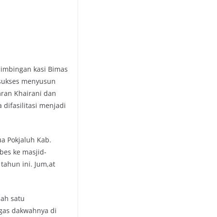
bimbingan kasi Bimas
 sukses menyusun
mran Khairani dan
difasilitasi menjadi
a Pokjaluh Kab.
bes ke masjid-
tahun ini. Jum,at
lah satu
gas dakwahnya di