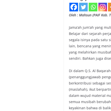
Oleh : Mahsun (PAIF Kab.
Jama’ah jum’ah yang muli
Belajar dari sejarah pe
segala isinya pada satu
lain, bencana yang meni
yang melahirkan musibah
sendiri. Bahkan juga di
Di dalam Q.S. Al Baqarah 
(penanggungjawab pengel
berkontribusi sebagai 
(maslahah), ikut berpar
dalam wujud material ma
semua musibah berubah 
keyakinan bahwa di bali