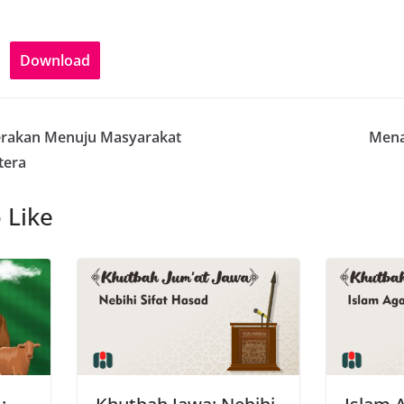
Download
Gerakan Menuju Masyarakat
Mena
tera
 Like