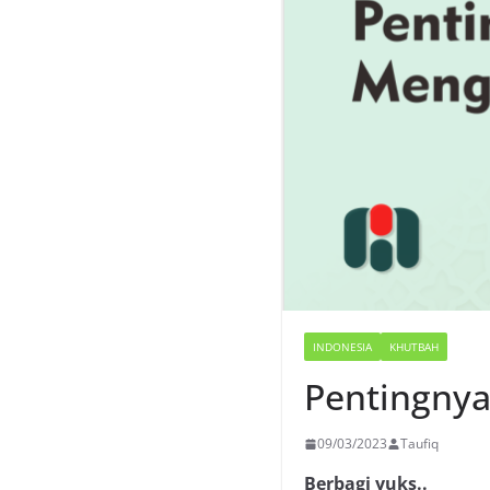
INDONESIA
KHUTBAH
Pentingny
09/03/2023
Taufiq
Berbagi yuks..