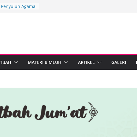
3, Penyuluh Agama
erkuat Dakwah
gi
gkah Penyuluh
upaten Brebes
 Mandiri
 IPARI Wonosobo
 Penyuluh melalui
n Implementasi
TBAH
MATERI BIMLUH
ARTIKEL
GALERI
 Berdampak,
Kebumen Perkuat
formasi Digital
 Agama Islam dan
egal Standarkan
ib