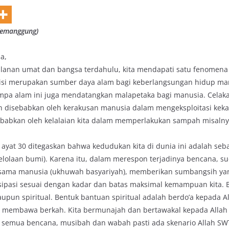
 Temanggung)
a,
rjalanan umat dan bangsa terdahulu, kita mendapati satu fenomen
 sisi merupakan sumber daya alam bagi keberlangsungan hidup man
mpa alam ini juga mendatangkan malapetaka bagi manusia. Celak
 disebabkan oleh kerakusan manusia dalam mengeksploitasi keka
sebabkan oleh kelalaian kita dalam memperlakukan sampah misalny
ayat 30 ditegaskan bahwa kedudukan kita di dunia ini adalah sebaga
olaan bumi). Karena itu, dalam merespon terjadinya bencana, su
sesama manusia (ukhuwah basyariyah), memberikan sumbangsih ya
tisipasi sesuai dengan kadar dan batas maksimal kemampuan kita.
upun spiritual. Bentuk bantuan spiritual adalah berdo’a kepada
membawa berkah. Kita bermunajah dan bertawakal kepada Allah
k semua bencana, musibah dan wabah pasti ada skenario Allah SWT