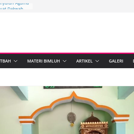
Penyuluh Agama
kuat Dakwah
ah Penyuluh
ten Brebes
ndiri
PARI Wonosobo
nyuluh melalui
mplementasi
TBAH
MATERI BIMLUH
ARTIKEL
GALERI
rdampak,
bumen Perkuat
masi Digital
ama Islam dan
al Standarkan