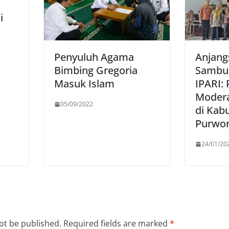
i
Penyuluh Agama
Anjang
Bimbing Gregoria
Sambu
Masuk Islam
IPARI:
Modera
05/09/2022
di Kab
Purwor
24/01/20
ot be published.
Required fields are marked
*