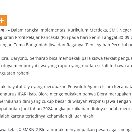
om
) – Dalam rangka implementasi Kurikulum Merdeka, SMK Negeri
uatan Profil Pelajar Pancasila (P5) pada hari Senin Tanggal 30-09
engan Tema Bangunlah Jiwa dan Raganya “Pencegahan Pernikahan
lora, Daryono, berharap bisa membekali para siswa terkait pengua
urutnya mempunyai jiwa yang rapuh yang mudah sekali terbawa aru
nguatan rohani.
nuk Inayatul Ulya yang merupakan Penyuluh Agama Islam Kecamat
 pengurus IPARI kab. Blora mengemukakan bahwa Blora merupaka
rnikahan dini yang cukup besar di wilayah Propinsi Jawa Tenga
ampai bulan Juni tahun 2024 angka pernikahan dininya sudah menc
lah karena terjadinya kehamilan di luar nikah.
iswa kelas X SMKN 2 Blora nunuk menyampaikan pesan agar mengi