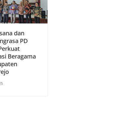
sana dan
ngrasa PD
 Perkuat
si Beragama
upaten
ejo
25