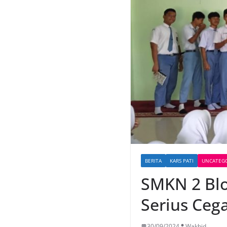
BERITA
KARS PATI
UNCATEG
SMKN 2 Bl
Serius Ceg
30/09/2024
Wakhid