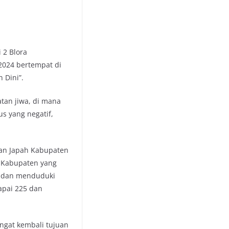
 2 Blora
-2024 bertempat di
 Dini”.
tan jiwa, di mana
s yang negatif,
an Japah Kabupaten
n Kabupaten yang
h dan menduduki
apai 225 dan
ngat kembali tujuan