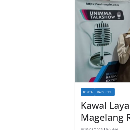
BERITA
KARS KEDU
Kawal Lay
Magelang 
19/08/2025
Wakhid