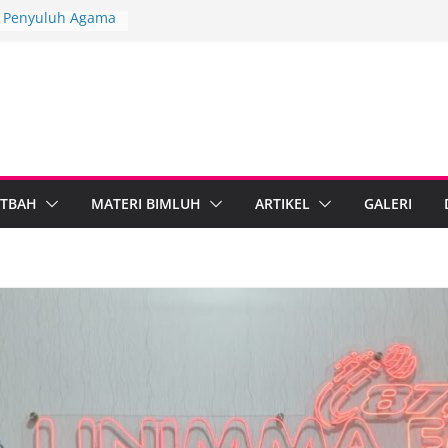
3, Penyuluh Agama
erkuat Dakwah
gi
gkah Penyuluh
upaten Brebes
 Mandiri
 IPARI Wonosobo
 Penyuluh melalui
n Implementasi
TBAH
MATERI BIMLUH
ARTIKEL
GALERI
 Berdampak,
Kebumen Perkuat
formasi Digital
 Agama Islam dan
egal Standarkan
ib