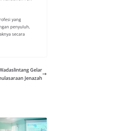
rofesi yang
ngan penyuluh,
aknya secara
adaslintang Gelar
mulasaraan Jenazah