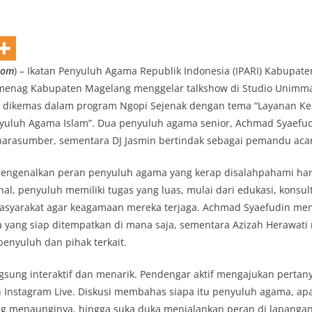
com
) – Ikatan Penyuluh Agama Republik Indonesia (IPARI) Kabupa
emenag Kabupaten Magelang menggelar talkshow di Studio Unimm
ini dikemas dalam program Ngopi Sejenak dengan tema “Layanan 
uluh Agama Islam”. Dua penyuluh agama senior, Achmad Syaefud
 narasumber, sementara DJ Jasmin bertindak sebagai pemandu aca
 mengenalkan peran penyuluh agama yang kerap disalahpahami h
al, penyuluh memiliki tugas yang luas, mulai dari edukasi, konsult
syarakat agar keagamaan mereka terjaga. Achmad Syaefudin men
a yang siap ditempatkan di mana saja, sementara Azizah Herawat
penyuluh dan pihak terkait.
gsung interaktif dan menarik. Pendengar aktif mengajukan pertany
an Instagram Live. Diskusi membahas siapa itu penyuluh agama, ap
ang menaunginya, hingga suka duka menjalankan peran di lapanga