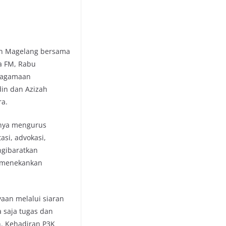
ten Magelang bersama
a FM, Rabu
Keagamaan
in dan Azizah
ra.
anya mengurus
asi, advokasi,
gibaratkan
i menekankan
aan melalui siaran
a saja tugas dan
n. Kehadiran P3K