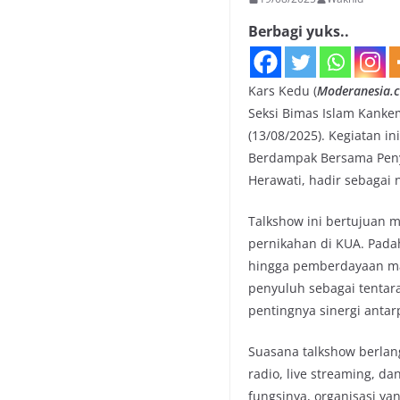
Berbagi yuks..
Kars Kedu (
Moderanesia.
Seksi Bimas Islam Kank
(13/08/2025). Kegiatan 
Berdampak Bersama Peny
Herawati, hadir sebagai
Talkshow ini bertujuan
pernikahan di KUA. Padah
hingga pemberdayaan ma
penyuluh sebagai tentar
pentingnya sinergi antar
Suasana talkshow berlan
radio, live streaming, d
fungsinya, organisasi y