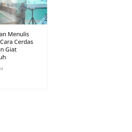
han Menulis
 Cara Cerdas
an Giat
uh
24