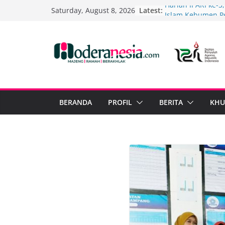
Skip
Latest:
Harlah IPARI ke-
Saturday, August 8, 2026
to
Islam Kebumen P
Berbasis Ekoteolo
content
Mengukuhkan Lan
Agama Islam Kab
yang Inovatif dan
Fun Gathering PD
Perkuat Soliditas
Tadabur Alam da
Ekoteologi
BERANDA
PROFIL
BERITA
KHU
Menuju Kemenag
Penyuluh Agama 
Sinergi dan Trans
Sinergi Penyuluh
FKIR Kabupaten T
Mutu Imam Rowat