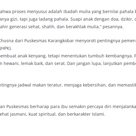
hwa proses menyusui adalah ibadah mulia yang bernilai pahala 
anya gizi, tapi juga ladang pahala. Suapi anak dengan doa, dzikir,
lahir generasi sehat, shalih, dan berakhlak mulia,” pesannya.
n Khusna dari Puskesmas Karangkobar menyoroti pentingnya pemen
(HPK).
membuat anak kenyang, tetapi menentukan tumbuh kembangnya. 
ein hewani, lemak baik, dan serat. Dan jangan lupa, lanjutkan pemb
ntingnya jadwal makan teratur, menjaga kebersihan, dan memasti
 dan Puskesmas berharap para ibu semakin percaya diri menjalank
ehat jasmani, kuat spiritual, dan berkarakter Islami.