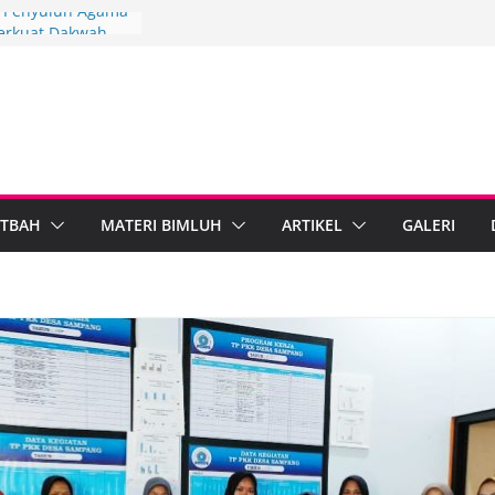
3, Penyuluh Agama
erkuat Dakwah
gi
gkah Penyuluh
upaten Brebes
 Mandiri
 IPARI Wonosobo
 Penyuluh melalui
n Implementasi
TBAH
MATERI BIMLUH
ARTIKEL
GALERI
 Berdampak,
Kebumen Perkuat
formasi Digital
 Agama Islam dan
egal Standarkan
ib