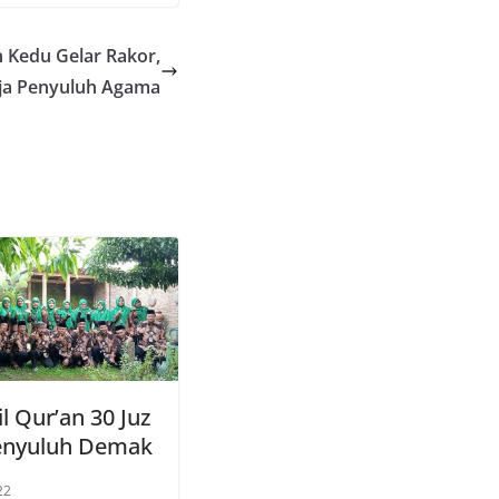
 Kedu Gelar Rakor,
rja Penyuluh Agama
l Qur’an 30 Juz
enyuluh Demak
22