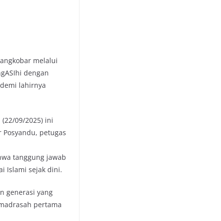
rangkobar melalui
ngASIhi dengan
 demi lahirnya
(22/09/2025) ini
er Posyandu, petugas
hwa tanggung jawab
Islami sejak dini.
an generasi yang
h madrasah pertama