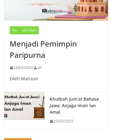
IED
KHUTBAH
Menjadi Pemimpin
Paripurna
16/03/2026
afi
Oleh:Mahsun
Khutbah Jum’at Bahasa
Jawa: Anjaga Iman lan
Amal
25/03/2025