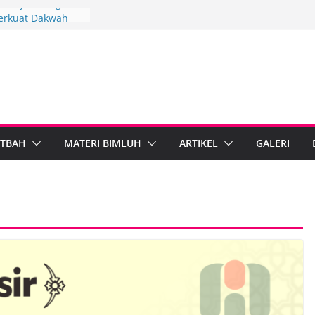
3, Penyuluh Agama
erkuat Dakwah
gi
gkah Penyuluh
upaten Brebes
 Mandiri
 IPARI Wonosobo
 Penyuluh melalui
n Implementasi
TBAH
MATERI BIMLUH
ARTIKEL
GALERI
 Berdampak,
Kebumen Perkuat
formasi Digital
 Agama Islam dan
egal Standarkan
ib