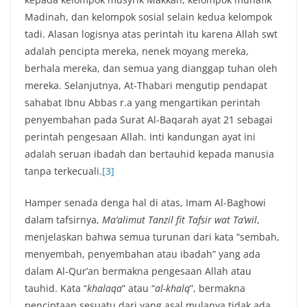
Madinah, dan kelompok sosial selain kedua kelompok
tadi. Alasan logisnya atas perintah itu karena Allah swt
adalah pencipta mereka, nenek moyang mereka,
berhala mereka, dan semua yang dianggap tuhan oleh
mereka. Selanjutnya, At-Thabari mengutip pendapat
sahabat Ibnu Abbas r.a yang mengartikan perintah
penyembahan pada Surat Al-Baqarah ayat 21 sebagai
perintah pengesaan Allah. Inti kandungan ayat ini
adalah seruan ibadah dan bertauhid kepada manusia
tanpa terkecuali.
[3]
Hamper senada denga hal di atas, Imam Al-Baghowi
dalam tafsirnya,
Ma’alimut Tanzil fit Tafsir wat Ta’wil
,
menjelaskan bahwa semua turunan dari kata “sembah,
menyembah, penyembahan atau ibadah” yang ada
dalam Al-Qur’an bermakna pengesaan Allah atau
tauhid. Kata “
khalaqa
” atau “
al-khalq
”, bermakna
penciptaan sesuatu dari yang asal mulanya tidak ada