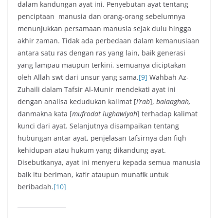
dalam kandungan ayat ini. Penyebutan ayat tentang
penciptaan manusia dan orang-orang sebelumnya
menunjukkan persamaan manusia sejak dulu hingga
akhir zaman. Tidak ada perbedaan dalam kemanusiaan
antara satu ras dengan ras yang lain, baik generasi
yang lampau maupun terkini, semuanya diciptakan
oleh Allah swt dari unsur yang sama.
[9]
Wahbah Az-
Zuhaili dalam Tafsir Al-Munir mendekati ayat ini
dengan analisa kedudukan kalimat [
i’rab
],
balaaghah,
danmakna kata [
mufrodat lughawiyah
] terhadap kalimat
kunci dari ayat. Selanjutnya disampaikan tentang
hubungan antar ayat, penjelasan tafsirnya dan fiqh
kehidupan atau hukum yang dikandung ayat.
Disebutkanya, ayat ini menyeru kepada semua manusia
baik itu beriman, kafir ataupun munafik untuk
beribadah.
[10]