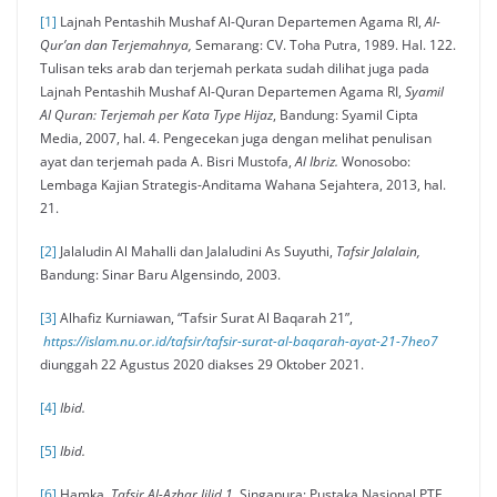
[1]
Lajnah Pentashih Mushaf Al-Quran Departemen Agama RI,
Al-
Qur’an dan Terjemahnya,
Semarang: CV. Toha Putra, 1989. Hal. 122.
Tulisan teks arab dan terjemah perkata sudah dilihat juga pada
Lajnah Pentashih Mushaf Al-Quran Departemen Agama RI,
Syamil
Al Quran: Terjemah per Kata Type Hijaz
, Bandung: Syamil Cipta
Media, 2007, hal. 4. Pengecekan juga dengan melihat penulisan
ayat dan terjemah pada A. Bisri Mustofa,
Al Ibriz.
Wonosobo:
Lembaga Kajian Strategis-Anditama Wahana Sejahtera, 2013, hal.
21.
[2]
Jalaludin Al Mahalli dan Jalaludini As Suyuthi,
Tafsir Jalalain,
Bandung: Sinar Baru Algensindo, 2003.
[3]
Alhafiz Kurniawan, “Tafsir Surat Al Baqarah 21”,
https://islam.nu.or.id/tafsir/tafsir-surat-al-baqarah-ayat-21-7heo7
diunggah 22 Agustus 2020 diakses 29 Oktober 2021.
[4]
Ibid.
[5]
Ibid.
[6]
Hamka,
Tafsir Al-Azhar Jilid 1,
Singapura: Pustaka Nasional PTE