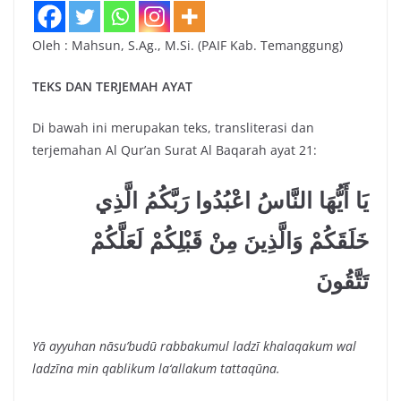
Oleh : Mahsun, S.Ag., M.Si. (PAIF Kab. Temanggung)
TEKS DAN TERJEMAH AYAT
Di bawah ini merupakan teks, transliterasi dan
terjemahan Al Qur’an Surat Al Baqarah ayat 21:
يَا أَيُّهَا النَّاسُ اعْبُدُوا رَبَّكُمُ الَّذِي
خَلَقَكُمْ وَالَّذِينَ مِنْ قَبْلِكُمْ لَعَلَّكُمْ
تَتَّقُونَ
Yā ayyuhan nāsu’budū rabbakumul ladzī khalaqakum wal
ladzīna min qablikum la‘allakum tattaqūna.