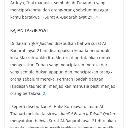
Artinya, “Hai manusia, sembahlah Tuhanmu yang
menciptakanmu dan orang-orang sebelummu agar
kamu bertakwa,” (Surat Al-Baqarah ayat 21).
[1]
KAJIAN TAFSIR AYAT
Di dalam
Tafsir Jalalain
disebutkan bahwa surat Al-
Baqarah ayat 21 ini disampaikan kepada penduduk
kota Makkah waktu itu. Mereka diperintahkan untuk
mengesakan Tuhan yang menciptakan mereka dari
yang semula bukan apapun dan menciptakan orang-
orang sebelum mereka. Perintah ibadah dengan
landasan tauhid ini menjadikan manusia pasti menjadi
orang bertakwa.
[2]
Seperti disebutkan Al Hafiz Kurniawan, Imam At-
Thabari melalui tafsirnya,
Jami’ul Bayan fi Ta’wilil Qur’an
,
menyatakan bahwa Surat Al-Baqarah ayat 21 ditujukan
kepada kelompok musyrik Makkah, kelompok munafik