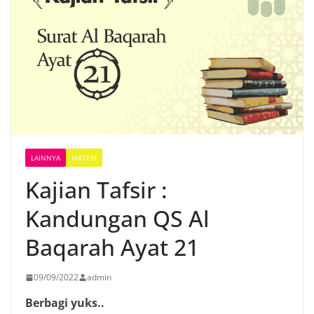
LAINNYA
MATERI
Kajian Tafsir :
Kandungan QS Al
Baqarah Ayat 21
09/09/2022
admin
Berbagi yuks..