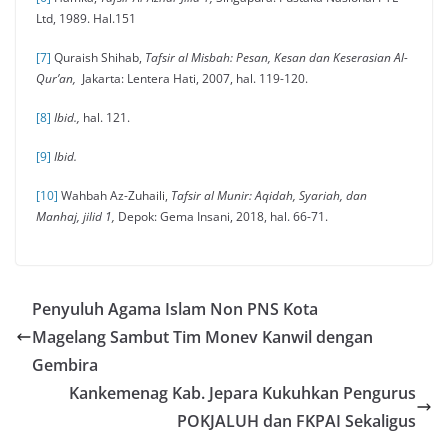
Ltd, 1989. Hal.151
[7]
Quraish Shihab,
Tafsir al Misbah: Pesan, Kesan dan Keserasian Al-
Qur’an,
Jakarta: Lentera Hati, 2007, hal. 119-120.
[8]
Ibid.,
hal. 121.
[9]
Ibid.
[10]
Wahbah Az-Zuhaili,
Tafsir al Munir: Aqidah, Syariah, dan
Manhaj, jilid 1,
Depok: Gema Insani, 2018, hal. 66-71.
Penyuluh Agama Islam Non PNS Kota
Magelang Sambut Tim Monev Kanwil dengan
Gembira
Kankemenag Kab. Jepara Kukuhkan Pengurus
POKJALUH dan FKPAI Sekaligus