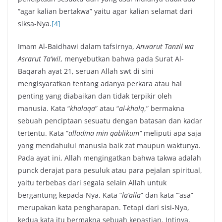
“agar kalian bertakwa” yaitu agar kalian selamat dari
siksa-Nya.
[4]
Imam Al-Baidhawi dalam tafsirnya,
Anwarut Tanzil wa
Asrarut Ta’wil
, menyebutkan bahwa pada Surat Al-
Baqarah ayat 21, seruan Allah swt di sini
mengisyaratkan tentang adanya perkara atau hal
penting yang diabaikan dan tidak terpikir oleh
manusia. Kata “
khalaqa
” atau “
al-khalq
,” bermakna
sebuah penciptaan sesuatu dengan batasan dan kadar
tertentu. Kata “
alladīna min qablikum”
meliputi apa saja
yang mendahului manusia baik zat maupun waktunya.
Pada ayat ini, Allah mengingatkan bahwa takwa adalah
punck derajat para pesuluk atau para pejalan spiritual,
yaitu terbebas dari segala selain Allah untuk
bergantung kepada-Nya. Kata “
la’alla
” dan kata “’asā”
merupakan kata pengharapan. Tetapi dari sisi-Nya,
kedua kata itu bermakna sebuah kepastian. Intinya,