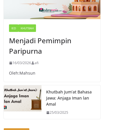
IED
KHUTBAH
Menjadi Pemimpin
Paripurna
16/03/2026
afi
Oleh:Mahsun
Khutbah Jum’at Bahasa
Jawa: Anjaga Iman lan
Amal
25/03/2025