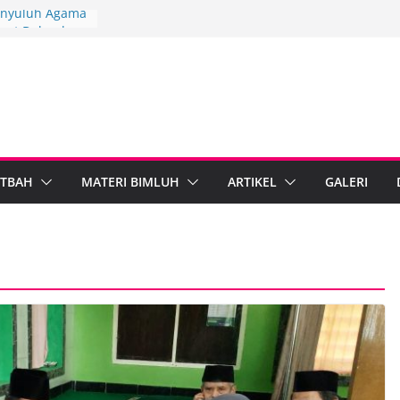
Penyuluh Agama
kuat Dakwah
ah Penyuluh
ten Brebes
ndiri
PARI Wonosobo
nyuluh melalui
mplementasi
TBAH
MATERI BIMLUH
ARTIKEL
GALERI
rdampak,
bumen Perkuat
masi Digital
ama Islam dan
al Standarkan