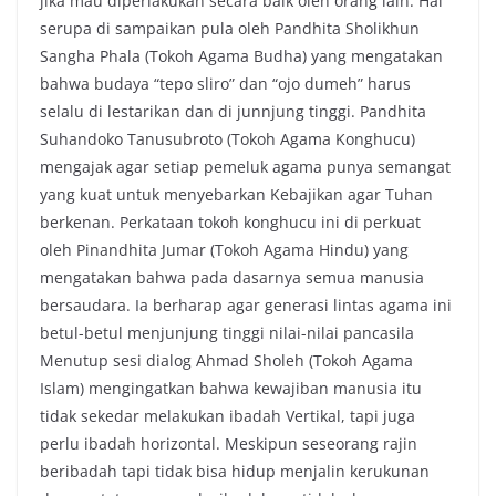
jika mau diperlakukan secara baik oleh orang lain. Hal
serupa di sampaikan pula oleh Pandhita Sholikhun
Sangha Phala (Tokoh Agama Budha) yang mengatakan
bahwa budaya “tepo sliro” dan “ojo dumeh” harus
selalu di lestarikan dan di junnjung tinggi. Pandhita
Suhandoko Tanusubroto (Tokoh Agama Konghucu)
mengajak agar setiap pemeluk agama punya semangat
yang kuat untuk menyebarkan Kebajikan agar Tuhan
berkenan. Perkataan tokoh konghucu ini di perkuat
oleh Pinandhita Jumar (Tokoh Agama Hindu) yang
mengatakan bahwa pada dasarnya semua manusia
bersaudara. Ia berharap agar generasi lintas agama ini
betul-betul menjunjung tinggi nilai-nilai pancasila
Menutup sesi dialog Ahmad Sholeh (Tokoh Agama
Islam) mengingatkan bahwa kewajiban manusia itu
tidak sekedar melakukan ibadah Vertikal, tapi juga
perlu ibadah horizontal. Meskipun seseorang rajin
beribadah tapi tidak bisa hidup menjalin kerukunan