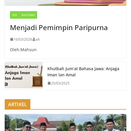
IED
KHUTBAH
Menjadi Pemimpin Paripurna
16/03/2026
afi
Oleh:Mahsun
Khutbah Jum’at Bahasa Jawa: Anjaga
Iman lan Amal
25/03/2025
ARTIKEL