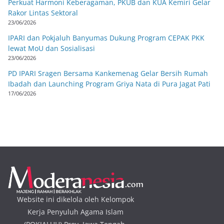
Perkuat Harmoni Keberagaman, PKUB dan KUA Kemiri Gelar
Rakor Lintas Sektoral
23/06/2026
IPARI dan Pokjaluh Banyumas Dukung Program CEPAK PKK
lewat MoU dan Sosialisasi
23/06/2026
PD IPARI Sragen Bersama Kankemenag Gelar Bersih Rumah
Ibadah dan Launching Program Griya Nata di Pura Jagat Pati
17/06/2026
Website ini dikelola oleh Kelompok
Kerja Penyuluh Agama Islam