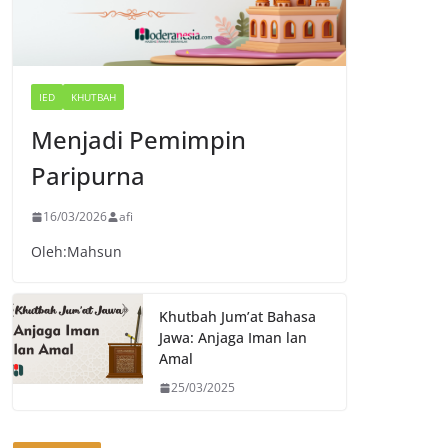
IED
KHUTBAH
Menjadi Pemimpin
Paripurna
16/03/2026
afi
Oleh:Mahsun
Khutbah Jum’at Bahasa
Jawa: Anjaga Iman lan
Amal
25/03/2025