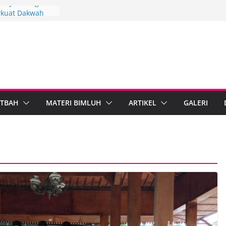
 Penyuluh Agama
rkuat Dakwah
kah Penyuluh
paten Brebes
Mandiri
IPARI Wonosobo
Penyuluh melalui
Implementasi
TBAH
MATERI BIMLUH
ARTIKEL
GALERI
Berdampak,
ebumen Perkuat
rmasi Digital
Agama Islam dan
gal Standarkan
b