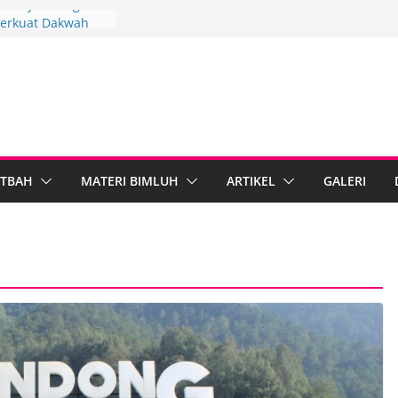
3, Penyuluh Agama
erkuat Dakwah
gi
ngkah Penyuluh
upaten Brebes
n Mandiri
D IPARI Wonosobo
 Penyuluh melalui
n Implementasi
TBAH
MATERI BIMLUH
ARTIKEL
GALERI
 Berdampak,
 Kebumen Perkuat
formasi Digital
 Agama Islam dan
Tegal Standarkan
tib