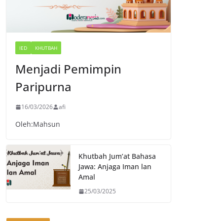
IED
KHUTBAH
Menjadi Pemimpin
Paripurna
16/03/2026
afi
Oleh:Mahsun
Khutbah Jum’at Bahasa
Jawa: Anjaga Iman lan
Amal
25/03/2025