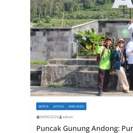
BERITA
JATENG
KARS KEDU
04/06/2024
admin
Puncak Gunung Andong: Punc