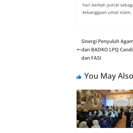
hari berkah Jum’at sebag
kebanggaan umat Islam, 
Sinergi Penyuluh Agam
dan BADKO LPQ Candim
dan FASI
You May Also