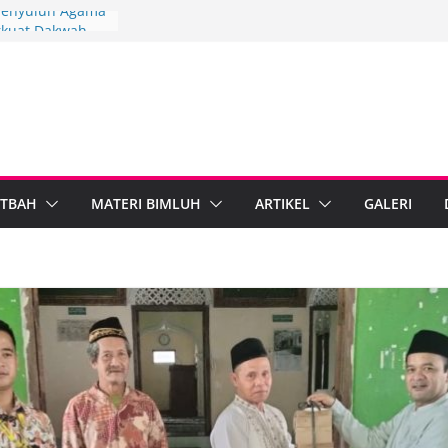
 Penyuluh Agama
rkuat Dakwah
kah Penyuluh
paten Brebes
Mandiri
IPARI Wonosobo
Penyuluh melalui
Implementasi
TBAH
MATERI BIMLUH
ARTIKEL
GALERI
Berdampak,
ebumen Perkuat
rmasi Digital
Agama Islam dan
gal Standarkan
b