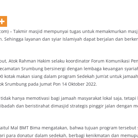
com) – Takmir masjid mempunyai tugas untuk memakmurkan masjid
ah. Sehingga layanan dan syiar Islamiyah dapat berjalan dan ber
ebut, Atok Rahman Hakim selaku koordinator Forum Komunikasi Pe
i Kecamatan Srumbung bersinergi dengan lembaga keuangan syari
 kotak makan siang dalam program Sedekah Jum’at untuk jamaah s
ok Srumbung pada Jumat Pon 14 Oktober 2022.
 tidak hanya memotivasi bagi jamaah masyarakat lokal saja, tetapi
ribadah dan beristirahat dimasjid strategis pinggir jalan dengan
.
aitul Mal BMT Bima mengatakan, bahwa tujuan program tersebut 
ri para donatur dalam sedekah, berbagi kenikmatan dan memupu