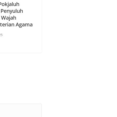
Pokjaluh
: Penyuluh
 Wajah
terian Agama
25