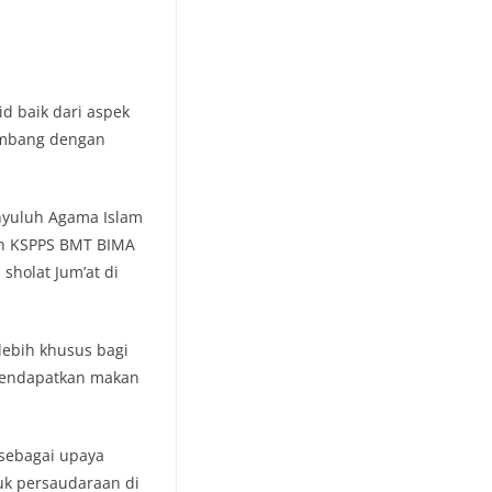
 baik dari aspek
kembang dengan
nyuluh Agama Islam
ah KSPPS BMT BIMA
holat Jum’at di
 lebih khusus bagi
 mendapatkan makan
sebagai upaya
k persaudaraan di