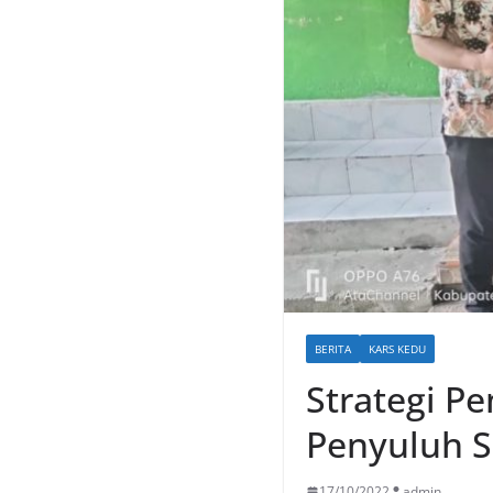
BERITA
KARS KEDU
Strategi P
Penyuluh 
17/10/2022
admin