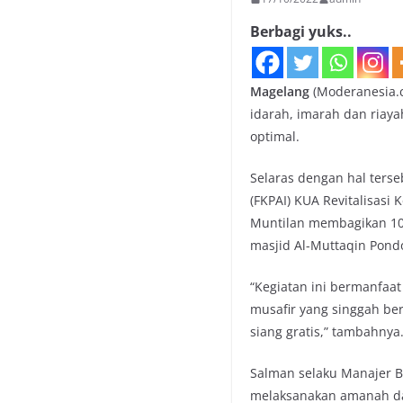
Berbagi yuks..
Magelang
(Moderanesia.
idarah, imarah dan riay
optimal.
Selaras dengan hal ters
(FKPAI) KUA Revitalisas
Muntilan membagikan 100
masjid Al-Muttaqin Pond
“Kegiatan ini bermanfaat
musafir yang singgah be
siang gratis,” tambahnya
Salman selaku Manajer B
melaksanakan amanah da