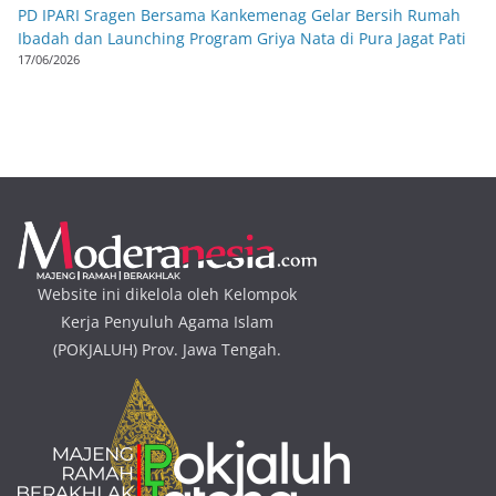
PD IPARI Sragen Bersama Kankemenag Gelar Bersih Rumah
Ibadah dan Launching Program Griya Nata di Pura Jagat Pati
17/06/2026
Website ini dikelola oleh Kelompok
Kerja Penyuluh Agama Islam
(POKJALUH) Prov. Jawa Tengah.