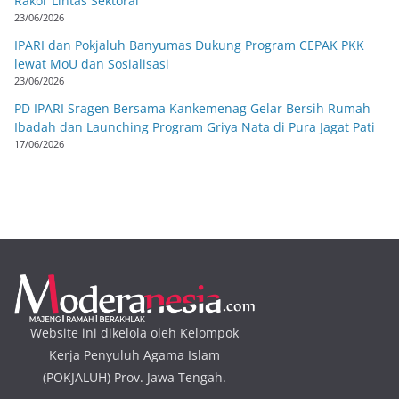
Rakor Lintas Sektoral
23/06/2026
IPARI dan Pokjaluh Banyumas Dukung Program CEPAK PKK
lewat MoU dan Sosialisasi
23/06/2026
PD IPARI Sragen Bersama Kankemenag Gelar Bersih Rumah
Ibadah dan Launching Program Griya Nata di Pura Jagat Pati
17/06/2026
Website ini dikelola oleh Kelompok
Kerja Penyuluh Agama Islam
(POKJALUH) Prov. Jawa Tengah.