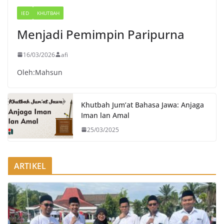
IED
KHUTBAH
Menjadi Pemimpin Paripurna
16/03/2026
afi
Oleh:Mahsun
Khutbah Jum’at Bahasa Jawa: Anjaga
Iman lan Amal
25/03/2025
ARTIKEL