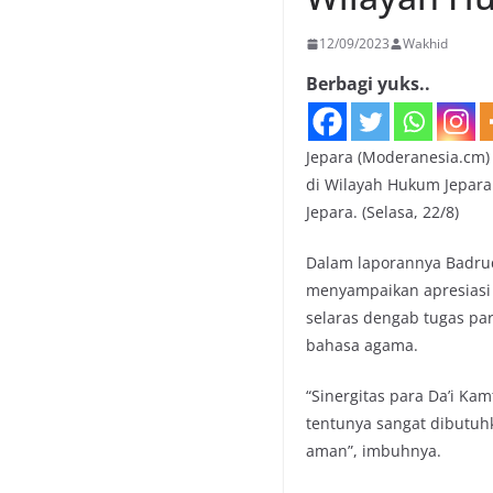
12/09/2023
Wakhid
Berbagi yuks..
Jepara (Moderanesia.cm)
di Wilayah Hukum Jepara
Jepara. (Selasa, 22/8)
Dalam laporannya Badru
menyampaikan apresiasi 
selaras dengab tugas p
bahasa agama.
“Sinergitas para Da’i K
tentunya sangat dibutuh
aman”, imbuhnya.