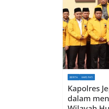
BERITA
KARS PATI
Kapolres J
dalam meng
Wilayah H