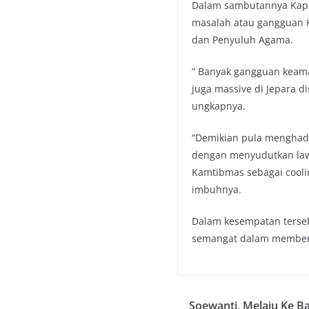
Dalam sambutannya Kapo
masalah atau gangguan K
dan Penyuluh Agama.
” Banyak gangguan keaman
juga massive di Jepara di
ungkapnya.
“Demikian pula menghada
dengan menyudutkan lawa
Kamtibmas sebagai cooli
imbuhnya.
Dalam kesempatan terseb
semangat dalam memberi
Soewanti, Melaju Ke B