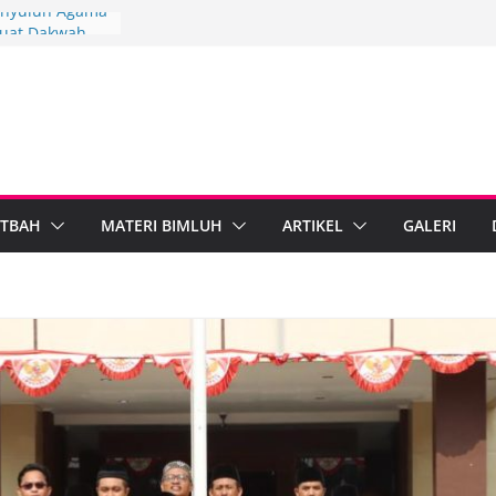
Penyuluh Agama
kuat Dakwah
ah Penyuluh
ten Brebes
ndiri
PARI Wonosobo
nyuluh melalui
mplementasi
TBAH
MATERI BIMLUH
ARTIKEL
GALERI
rdampak,
bumen Perkuat
masi Digital
ama Islam dan
al Standarkan