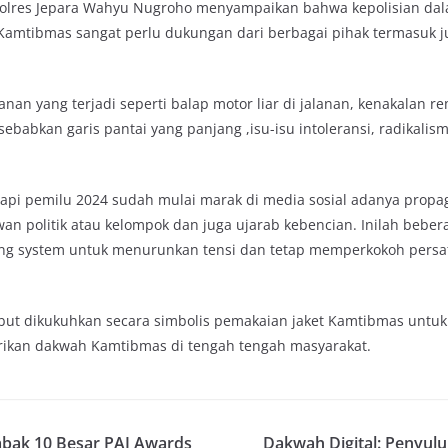
lres Jepara Wahyu Nugroho menyampaikan bahwa kepolisian da
amtibmas sangat perlu dukungan dari berbagai pihak termasuk ju
an yang terjadi seperti balap motor liar di jalanan, kenakalan r
sebabkan garis pantai yang panjang ,isu-isu intoleransi, radikalis
pi pemilu 2024 sudah mulai marak di media sosial adanya propa
n politik atau kelompok dan juga ujarab kebencian. Inilah beber
ng system untuk menurunkan tensi dan tetap memperkokoh persa
ut dikukuhkan secara simbolis pemakaian jaket Kamtibmas untuk
kan dakwah Kamtibmas di tengah tengah masyarakat.
abak 10 Besar PAI Awards
Dakwah Digital: Penyulu