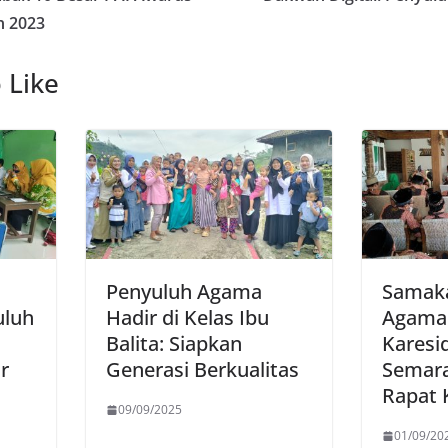
n 2023
 Like
Penyuluh Agama
Samaka
uluh
Hadir di Kelas Ibu
Agama 
Balita: Siapkan
Karesi
r
Generasi Berkualitas
Semar
Rapat 
09/09/2025
01/09/20