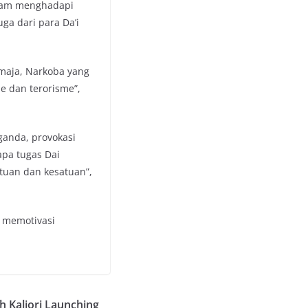
lam menghadapi
ga dari para Da’i
emaja, Narkoba yang
me dan terorisme”,
ganda, provokasi
apa tugas Dai
tuan dan kesatuan”,
 memotivasi
h Kaliori Launching