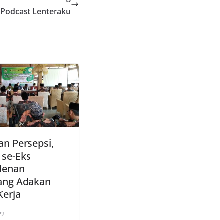
Podcast Lenteraku
n Persepsi,
se-Eks
denan
ang Adakan
Kerja
22