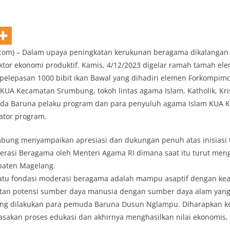
com) – Dalam upaya peningkatan kerukunan beragama dikalangan
ktor ekonomi produktif. Kamis, 4/12/2023 digelar ramah tamah e
pelepasan 1000 bibit ikan Bawal yang dihadiri elemen Forkompi
 KUA Kecamatan Srumbung, tokoh lintas agama Islam, Katholik, Kr
a Baruna pelaku program dan para penyuluh agama Islam KUA 
ator program.
bung menyampaikan apresiasi dan dukungan penuh atas inisiasi t
asi Beragama oleh Menteri Agama RI dimana saat itu turut meng
aten Magelang.
atu fondasi moderasi beragama adalah mampu asaptif dengan kear
atan potensi sumber daya manusia dengan sumber daya alam yan
ang dilakukan para pemuda Baruna Dusun Nglampu. Diharapkan keg
rasakan proses edukasi dan akhirnya menghasilkan nilai ekonomis,