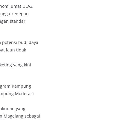
onomi umat ULAZ
ingga kedepan
ngan standar
potensi budi daya
at laun tidak
eting yang kini
rogram Kampung
ampung Moderasi
rukunan yang
en Magelang sebagai