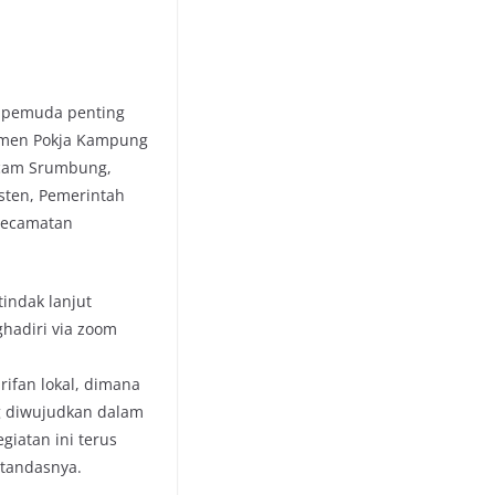
 pemuda penting
lemen Pokja Kampung
mcam Srumbung,
isten, Pemerintah
Kecamatan
indak lanjut
hadiri via zoom
ifan lokal, dimana
g diwujudkan dalam
iatan ini terus
 tandasnya.