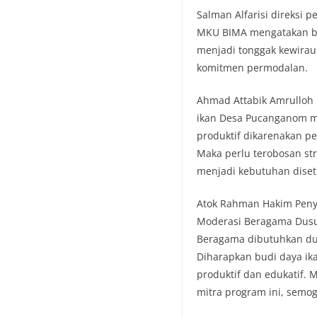
Salman Alfarisi direks
MKU BIMA mengatakan ba
menjadi tonggak kewirau
komitmen permodalan.
Ahmad Attabik Amrulloh
ikan Desa Pucanganom mem
produktif dikarenakan 
Maka perlu terobosan st
menjadi kebutuhan diset
Atok Rahman Hakim Peny
Moderasi Beragama Dus
Beragama dibutuhkan duk
Diharapkan budi daya i
produktif dan edukatif.
mitra program ini, semo