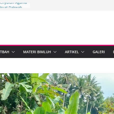
 Penyuluh Agama
rkuat Dakwah
kah Penyuluh
paten Brebes
Mandiri
IPARI Wonosobo
Penyuluh melalui
Implementasi
TBAH
MATERI BIMLUH
ARTIKEL
GALERI
Berdampak,
ebumen Perkuat
rmasi Digital
Agama Islam dan
gal Standarkan
b