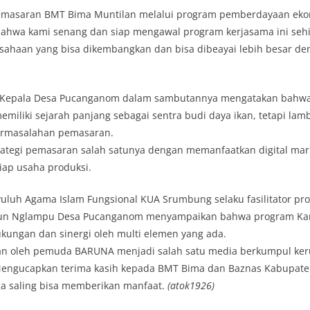
i pemasaran BMT Bima Muntilan melalui program pemberdayaan ek
hwa kami senang dan siap mengawal program kerjasama ini seh
sahaan yang bisa dikembangkan dan bisa dibeayai lebih besar de
 Kepala Desa Pucanganom dalam sambutannya mengatakan bahwa 
iliki sejarah panjang sebagai sentra budi daya ikan, tetapi lamb
permasalahan pemasaran.
rategi pemasaran salah satunya dengan memanfaatkan digital mark
iap usaha produksi.
uluh Agama Islam Fungsional KUA Srumbung selaku fasilitator p
un Nglampu Desa Pucanganom menyampaikan bahwa program K
ungan dan sinergi oleh multi elemen yang ada.
kan oleh pemuda BARUNA menjadi salah satu media berkumpul ke
 Mengucapkan terima kasih kepada BMT Bima dan Baznas Kabupat
ga saling bisa memberikan manfaat.
(atok1926)