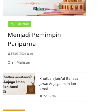
IED
KHUTBAH
Menjadi Pemimpin
Paripurna
16/03/2026
afi
Oleh:Mahsun
Khutbah Jum’at Bahasa
Jawa: Anjaga Iman lan
Amal
25/03/2025