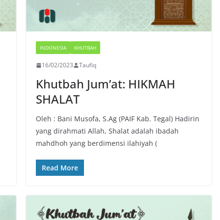
INDONESIA
KHUTBAH
16/02/2023
Taufiq
Khutbah Jum’at: HIKMAH
SHALAT
Oleh : Bani Musofa, S.Ag (PAIF Kab. Tegal) Hadirin
i
yang dirahmati Allah, Shalat adalah ibadah
mahdhoh yang berdimensi ilahiyah (
Read More