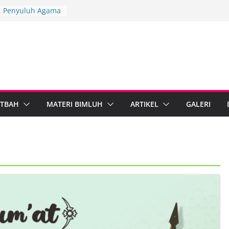
3, Penyuluh Agama
erkuat Dakwah
gi
ngkah Penyuluh
upaten Brebes
n Mandiri
D IPARI Wonosobo
 Penyuluh melalui
n Implementasi
TBAH
MATERI BIMLUH
ARTIKEL
GALERI
 Berdampak,
 Kebumen Perkuat
formasi Digital
 Agama Islam dan
Tegal Standarkan
tib