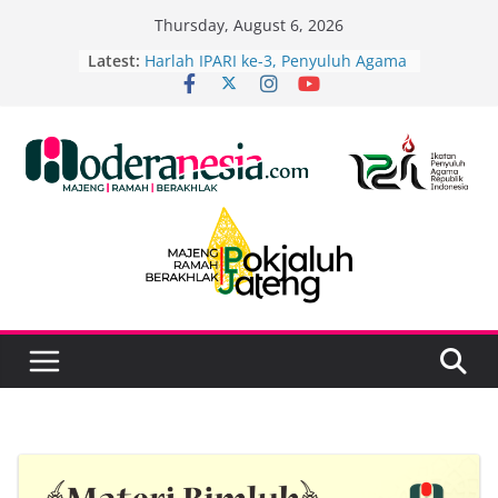
Thursday, August 6, 2026
Latest:
Harlah IPARI ke-3, Penyuluh Agama
Islam Kebumen Perkuat Dakwah
Berbasis Ekoteologi
Mengukuhkan Langkah Penyuluh
Agama Islam Kabupaten Brebes
yang Inovatif dan Mandiri
Fun Gathering PD IPARI Wonosobo
Perkuat Soliditas Penyuluh melalui
Tadabur Alam dan Implementasi
Ekoteologi
Menuju Kemenag Berdampak,
Penyuluh Agama Kebumen Perkuat
Sinergi dan Transformasi Digital
Sinergi Penyuluh Agama Islam dan
FKIR Kabupaten Tegal Standarkan
Mutu Imam Rowatib